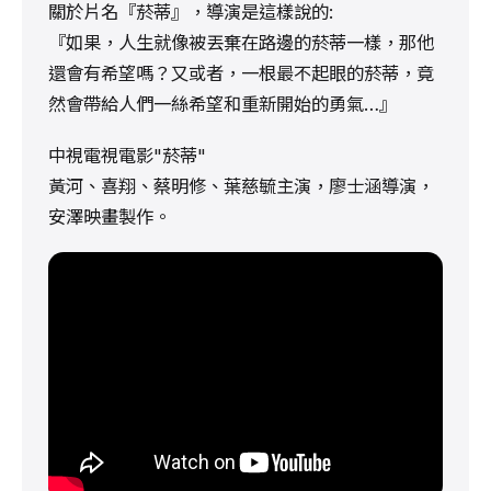
關於片名『菸蒂』，導演是這樣說的:
『如果，人生就像被丟棄在路邊的菸蒂一樣，那他
還會有希望嗎？又或者，一根最不起眼的菸蒂，竟
然會帶給人們一絲希望和重新開始的勇氣…』
中視電視電影"菸蒂"
黃河、喜翔、蔡明修、葉慈毓主演，廖士涵導演，
安澤映畫製作。