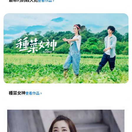
最乖巧的殺人犯
種菜女神