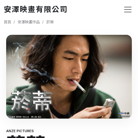
移至主內容
安澤映畫有限公司
導航連結
首頁
安澤映畫作品
菸蒂
ANZE PICTURES