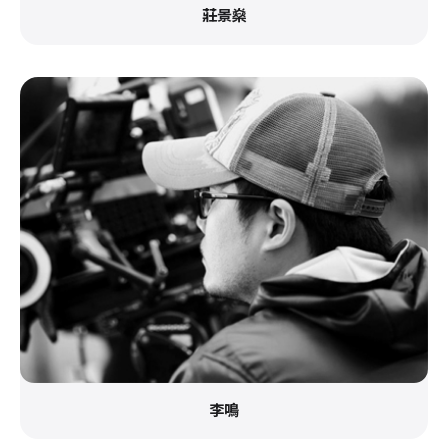
莊景燊
李鳴