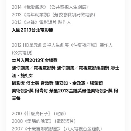
2014《我愛親家》 (公共電視人生劇展)
2013《青年就業讚》(勞委會職訓局微電影)
2013《烏歸》電影短片 製作人
入圍2013台北電影節
2012 HD單元劇公視人生劇展《仲夏夜府城》製作人
(公共電視)
本片入圍2013年金鐘獎
迷你劇集／電視電影獎 迷你劇集／電視電影編劇獎 廖士
涵、施虹如
攝影獎 傅士英 音效獎 陳安如、余政憲、張榮倚
美術設計獎 柯青每
榮獲2013金鐘獎最佳美術設計獎 柯
青每
2010《什麼鳥日子》 (電影)
2008《愛瑪的晚宴》 (電影短片)
2007《十歲笛娜的願望》 (八大電視台金鐘劇)