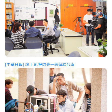
[中華日報] 廖士涵:把閃亮一面留給台南