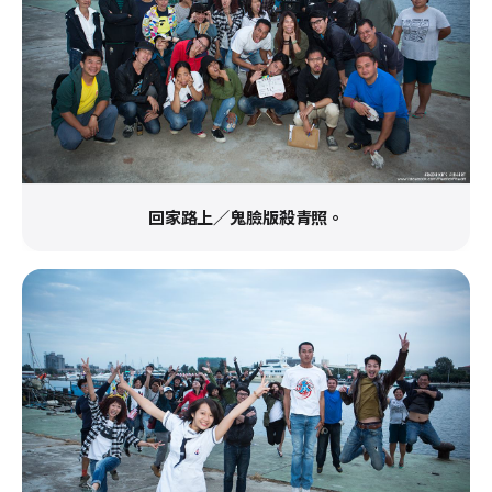
回家路上／鬼臉版殺青照。