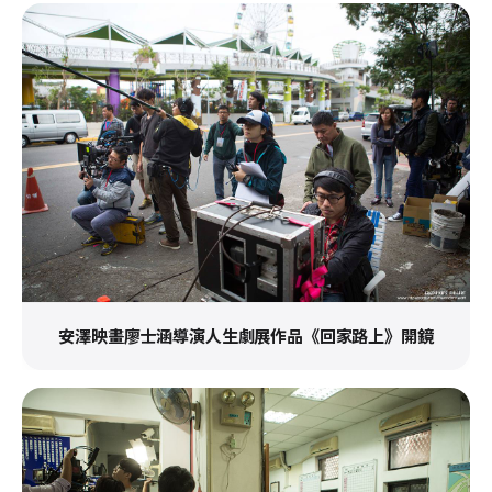
安澤映畫廖士涵導演人生劇展作品《回家路上》開鏡