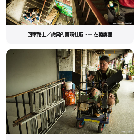
回家路上／詭異的圓環社區。— 在糖廍里