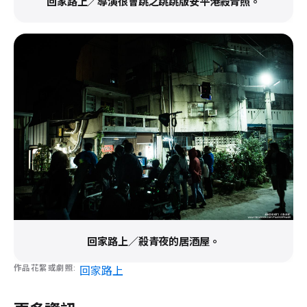
回家路上／導演很會跳之跳跳版安平港殺青照。
回家路上／殺青夜的居酒屋。
作品花絮或劇照
回家路上