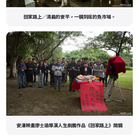
回家路上／清晨的安平，一鏡到底的魚市場。
安澤映畫廖士涵導演人生劇展作品《回家路上》開鏡