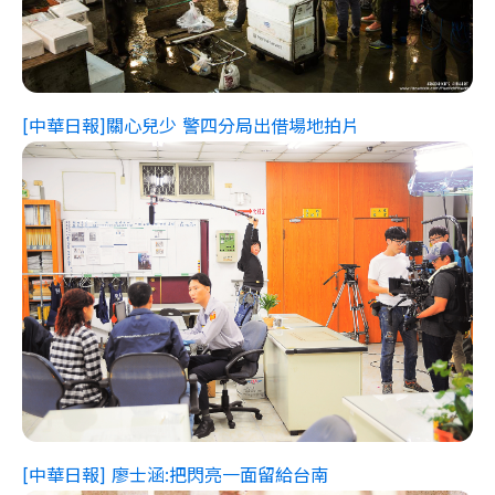
[中華日報]關心兒少 警四分局出借場地拍片
[中華日報] 廖士涵:把閃亮一面留給台南