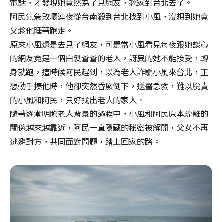
電話，才發現她竟然為了見網友，翹家到台北去了。
阿民氣急敗壞連夜從台南殺到台北找到小風，沒想到她竟
又趁他睡著跑走。
原來小風還是去見了網友，可是當小風看見每夜跟她談心
的網友竟是一個白髮蒼蒼的老人，訝異的她不能接受，轉
身就跑，這時候阿民趕到，以為老人詐騙小風來台北，正
想動手揍他時，他卻突然昏厥倒下，送醫急救，難以脫責
的小風和阿民，只好找出老人的家人。
隨著逐漸明瞭老人背景的過程中，小風和阿民原本疏離的
關係越來越靠近，阿民一直隱藏的秘密被解開，父女不再
逃避對方，共同面對問題，踏上回家的路。