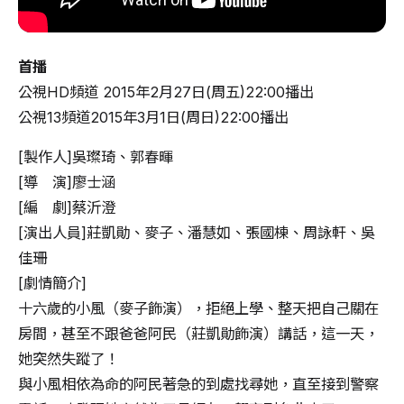
首播
公視HD頻道 2015年2月27日(周五)22:00播出
公視13頻道2015年3月1日(周日)22:00播出
[製作人]吳璨琦、郭春暉
[導 演]廖士涵
[編 劇]蔡沂澄
[演出人員]莊凱勛、麥子、潘慧如、張國棟、周詠軒、吳
佳珊
[劇情簡介]
十六歲的小風（麥子飾演），拒絕上學、整天把自己關在
房間，甚至不跟爸爸阿民（莊凱勛飾演）講話，這一天，
她突然失蹤了！
與小風相依為命的阿民著急的到處找尋她，直至接到警察