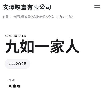
移至主內容
安澤映畫有限公司
導航連結
首頁
安澤映畫成員作品(包含個人作品)
九如一家人
ANZE PICTURES
九如一家人
2025
YEAR
導演
郭春暉