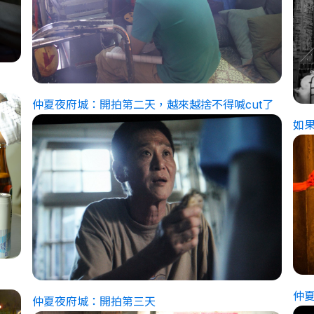
仲夏夜府城：開拍第二天，越來越捨不得喊cut了
如
仲
仲夏夜府城：開拍第三天