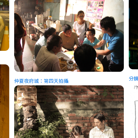
分
仲夏夜府城：第四天拍攝
仲夏夜府城：拍到第五天，麗音姐來了