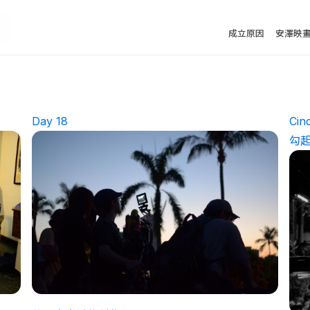
Day 18
Ci
勾
仲夏夜府城的創作緣起
仲