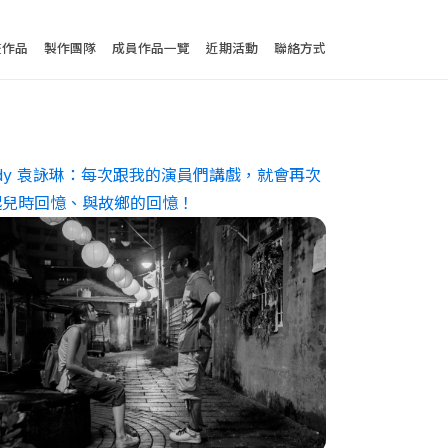
ndy 袁詠琳：每次跟我的演員們講戲，就會再次
起兒時回憶、與故鄉的回憶！
夏夜府城的工作夥伴