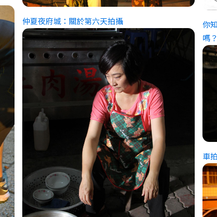
仲夏夜府城：關於第六天拍攝
你
嗎
車