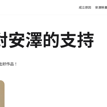
Main m
成立原因
安澤映
對安澤的支持
出好作品！