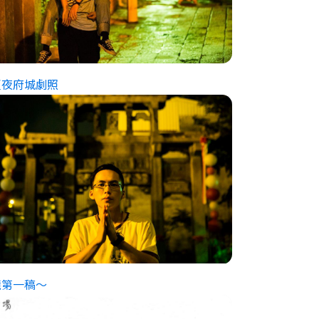
夏夜府城劇照
鏡第一稿～