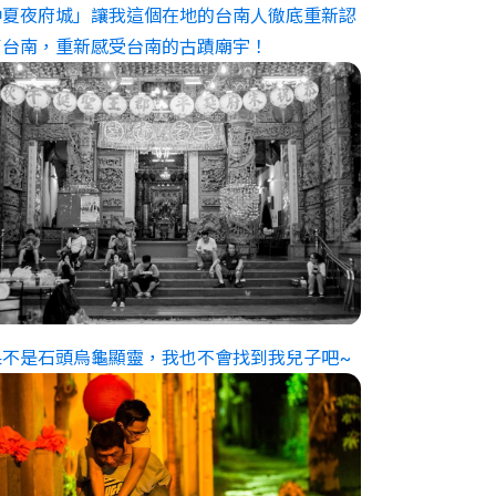
仲夏夜府城」讓我這個在地的台南人徹底重新認
了台南，重新感受台南的古蹟廟宇！
果不是石頭烏龜顯靈，我也不會找到我兒子吧~