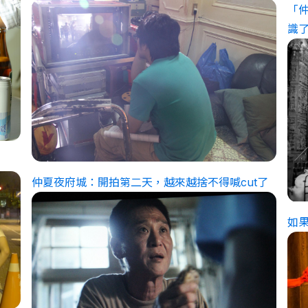
「
識
仲夏夜府城：開拍第二天，越來越捨不得喊cut了
如