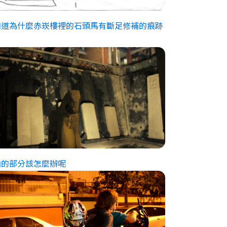
知道為什麼赤崁樓裡的石頭馬有斷足修補的痕跡
？
拍的部分該怎麼辦呢