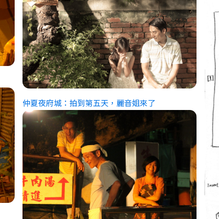
仲夏夜府城：拍到第五天，麗音姐來了