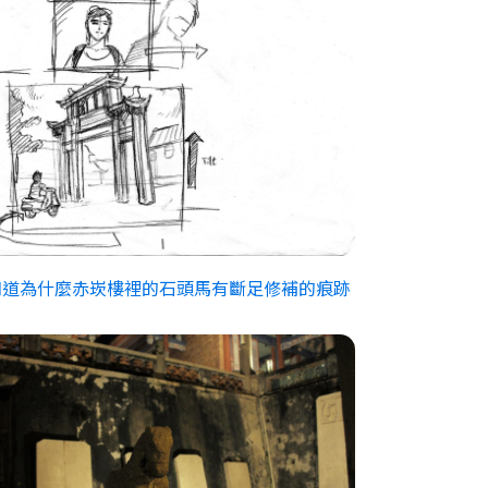
知道為什麼赤崁樓裡的石頭馬有斷足修補的痕跡
？