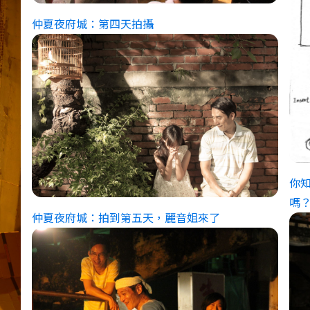
仲夏夜府城：第四天拍攝
你
嗎
仲夏夜府城：拍到第五天，麗音姐來了