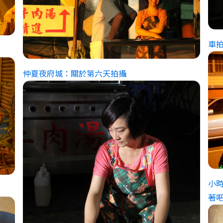
車
仲夏夜府城：關於第六天拍攝
小
著