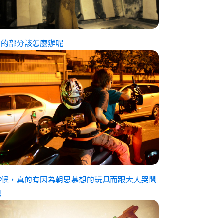
拍的部分該怎麼辦呢
時候，真的有因為朝思慕想的玩具而跟大人哭鬧
吧