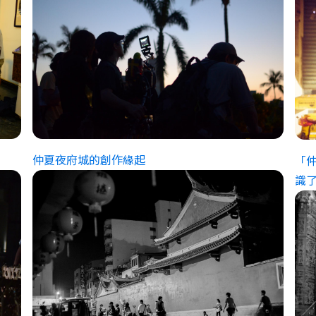
仲夏夜府城的創作緣起
「
識