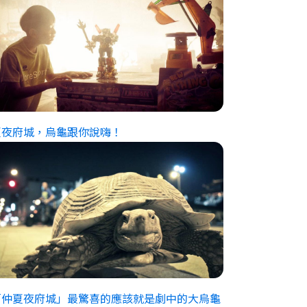
夏夜府城，烏龜跟你說嗨！
「仲夏夜府城」最驚喜的應該就是劇中的大烏龜