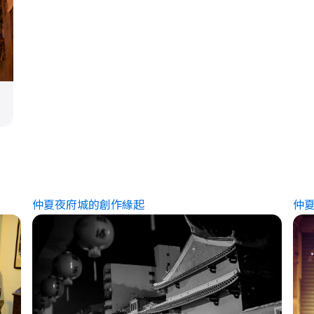
仲夏夜府城的創作緣起
仲