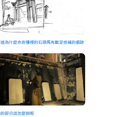
知道為什麼赤崁樓裡的石頭馬有斷足修補的痕跡
？
拍的部分該怎麼辦呢