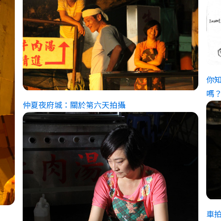
你
嗎
仲夏夜府城：關於第六天拍攝
車