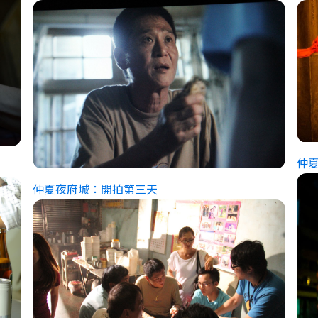
仲
仲夏夜府城：開拍第三天