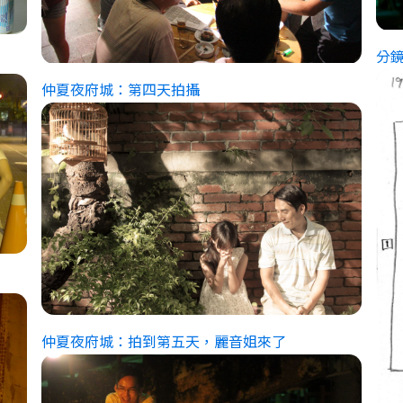
分
仲夏夜府城：第四天拍攝
仲夏夜府城：拍到第五天，麗音姐來了