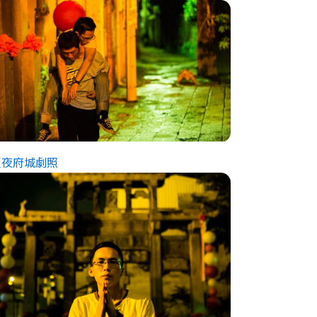
夏夜府城劇照