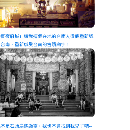
仲夏夜府城」讓我這個在地的台南人徹底重新認
了台南，重新感受台南的古蹟廟宇！
果不是石頭烏龜顯靈，我也不會找到我兒子吧~