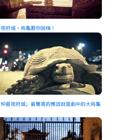
夏夜府城，烏龜跟你說嗨！
「仲夏夜府城」最驚喜的應該就是劇中的大烏龜