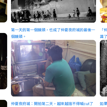
第一天的第一個鏡頭，也成了仲夏夜府城的最後一
「
個鏡頭。
識
仲夏夜府城：開拍第二天，越來越捨不得喊cut了
如