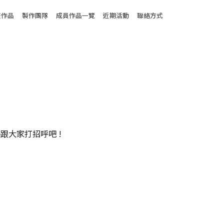
enu
畫作品
製作團隊
成員作品一覽
近期活動
聯絡方式
跟大家打招呼吧 !