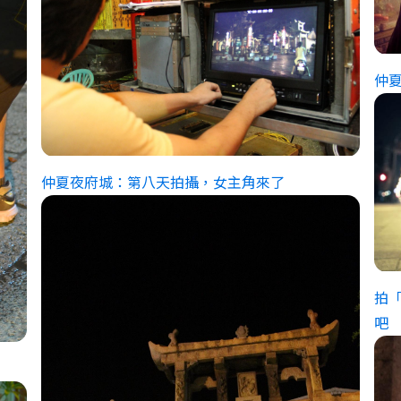
仲
仲夏夜府城：第八天拍攝，女主角來了
拍
吧